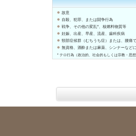
故意
自殺、犯罪、または闘争行為
戦争、その他の変乱*、核燃料物質等
妊娠、出産、早産、流産、歯科疾病
頸部症候群（むちうち症）または、腰痛
無資格、酒酔または麻薬、シンナーなど
* テロ行為（政治的、社会的もしくは宗教・思