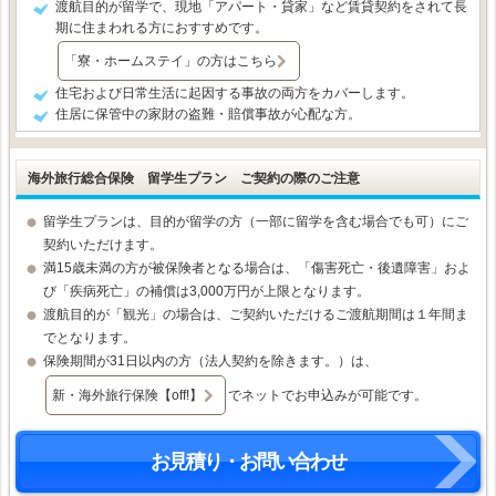
渡航目的が留学で、現地
「アパート・貸家」など賃貸契約
をされて長
期に住まわれる方におすすめです。
「寮・ホームステイ」の方はこちら
住宅および日常生活に起因する事故の両方をカバーします。
住居に保管中の家財の盗難・賠償事故が心配な方。
海外旅行総合保険 留学生プラン ご契約の際のご注意
留学生プランは、目的が
留学の方
（一部に留学を含む場合でも可）にご
契約いただけます。
満15歳未満の方が被保険者となる場合は、「傷害死亡・後遺障害」およ
び「疾病死亡」の補償は3,000万円が上限となります。
渡航目的が「観光」の場合は、ご契約いただけるご渡航期間は１年間ま
でとなります。
保険期間が31日以内の方（法人契約を除きます。）は、
新・海外旅行保険【off!】
でネットでお申込みが可能です。
お見積り・お問い合わせ