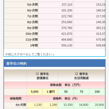
5か月間
157,110
153,230
6か月間
191,330
186,540
7か月間
222,760
217,050
8か月間
253,060
246,300
9か月間
370,780
363,210
10か月間
421,870
413,370
11か月間
484,680
475,660
1年間
559,130
549,690
※右にスクロールしてご覧ください→
留学生の特約
留学生
留学生
賠償責任
生活用動産
保険金額 単位（万円）
5,000
１億円
50
70
100
保険期間
保険料 単位（円）
4か月間
1,130
1,290
15,350
18,800
20,600