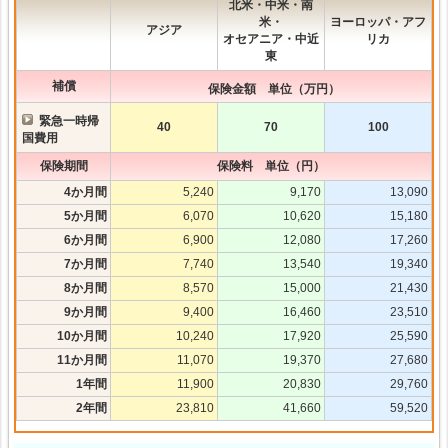
北米・中米・南
米・
ヨーロッパ・アフ
アジア
オセアニア・中近
リカ
東
補償
保険金額 単位（万円）
緊急一時帰
40
70
100
国費用
保険期間
保険料 単位（円）
4か月間
5,240
9,170
13,090
5か月間
6,070
10,620
15,180
6か月間
6,900
12,080
17,260
7か月間
7,740
13,540
19,340
8か月間
8,570
15,000
21,430
9か月間
9,400
16,460
23,510
10か月間
10,240
17,920
25,590
11か月間
11,070
19,370
27,680
1年間
11,900
20,830
29,760
2年間
23,810
41,660
59,520