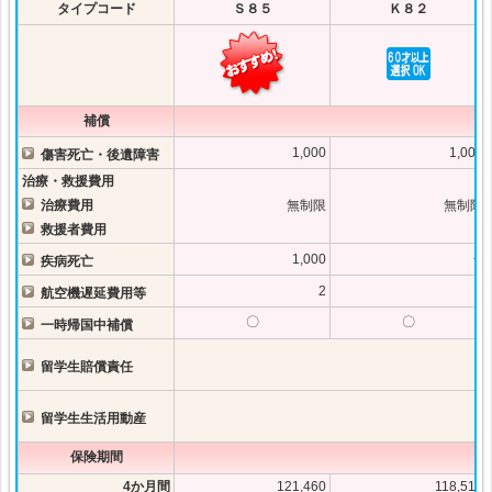
タイプコード
Ｓ８５
Ｋ８２
補償
1,000
1,000
傷害死亡・後遺障害
治療・救援費用
治療費用
無制限
無制限
救援者費用
－
1,000
疾病死亡
2
2
航空機遅延費用等
〇
〇
一時帰国中補償
留学生賠償責任
留学生生活用動産
保険期間
4か月間
121,460
118,510