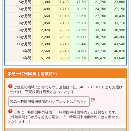
5か月間
1,300
1,490
17,790
21,790
23,880
6か月間
1,490
1,710
20,230
24,780
27,150
7か月間
1,660
1,910
22,670
27,780
30,430
8か月間
1,850
2,130
25,120
30,770
33,710
9か月間
2,020
2,330
27,560
33,760
36,990
10か月間
2,200
2,530
30,000
36,750
40,260
11か月間
2,390
2,740
32,440
39,740
43,540
1年間
2,560
2,940
34,880
42,730
46,820
2年間
5,120
5,880
69,770
85,470
93,640
緊急一時帰国費用補償特約
ご渡航の地域にかかわらず、金額は下記（40・70・100）よりお選び
いただけ、下記設定は目安となっています。
緊急一時帰国費用補償のパンフレットはこちら
日本に一時帰国中の補償「
一時帰国中補償特約
」とは異なります。
（保険期間が3か月を超える場合、「一時帰国中補償特約」は自動セット
となります。）